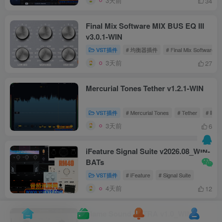
3天前
34
Final Mix Software MIX BUS EQ III
v3.0.1-WIN
VST插件
# 均衡器插件
# Final Mix Software
3天前
27
Mercurial Tones Tether v1.2.1-WIN
VST插件
# Mercurial Tones
# Tether
# 响
3天前
6
iFeature Signal Suite v2026.08_WIN-
BATs
VST插件
# iFeature
# Signal Suite
4天前
12
Flame Sound VATRA v1.0_WIN-