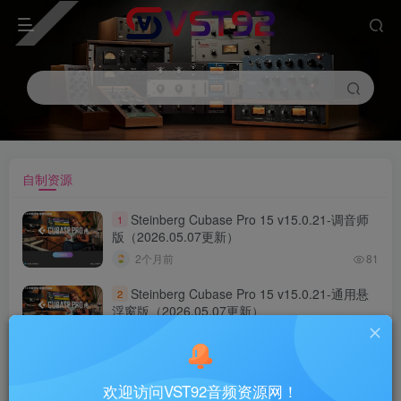
自制资源
Steinberg Cubase Pro 15 v15.0.21-调音师
1
版（2026.05.07更新）
2个月前
81
Steinberg Cubase Pro 15 v15.0.21-通用悬
2
浮窗版（2026.05.07更新）
2个月前
190
PreSonus Studio One Pro 7 v7.2.3 一键安
3
装调音师专用
欢迎访问VST92音频资源网！