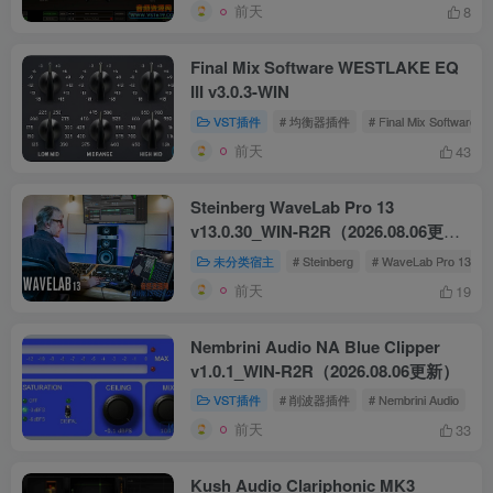
前天
8
Final Mix Software WESTLAKE EQ
III v3.0.3-WIN
VST插件
# 均衡器插件
# Final Mix Software
前天
43
Steinberg WaveLab Pro 13
v13.0.30_WIN-R2R（2026.08.06更
新）
未分类宿主
# Steinberg
# WaveLab Pro 13
前天
19
Nembrini Audio NA Blue Clipper
v1.0.1_WIN-R2R（2026.08.06更新）
VST插件
# 削波器插件
# Nembrini Audio
# 
前天
33
Kush Audio Clariphonic MK3