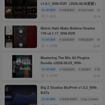
v1.0.1_WIN-R2R（2026.08.06更新）
VST插件
# 均衡器插件
# Kush Audio
# Clar
前天
18
Metric Halo Make Believe Howies
179 v4.1.17_WIN-R2R
VST插件
# 压缩器插件
# 限制器插件
# Metr
2天前
40
Mastering The Mix All Plugins
Bundle v2026.08.03_WIN-
R2R（2026.08.05更新）
VST插件
# 均衡器插件
# 混音插件
# 母带
2天前
33
Big Z Studios BluPrint v1.0.2_WIN-
BATs
VST插件
# 混音参考插件
# Big Z Studios
# 