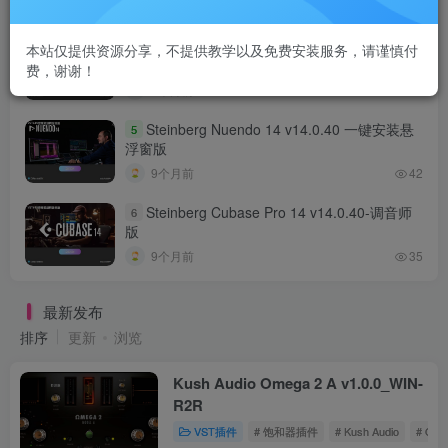
9个月前
68
Steinberg Nuendo 14 v14.0.40-调音师版
4
本站仅提供资源分享，不提供教学以及免费安装服务，请谨慎付
费，谢谢！
9个月前
41
Steinberg Nuendo 14 v14.0.40 一键安装悬
5
浮窗版
9个月前
42
Steinberg Cubase Pro 14 v14.0.40-调音师
6
版
9个月前
35
最新发布
排序
更新
浏览
Kush Audio Omega 2 A v1.0.0_WIN-
R2R
VST插件
# 饱和器插件
# Kush Audio
# Ome