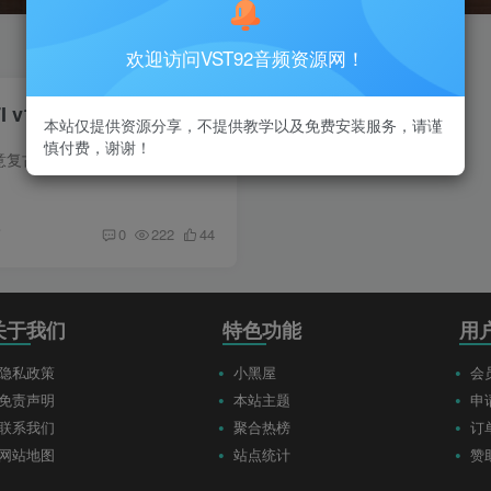
欢迎访问VST92音频资源网！
 v1.0.0_WIN-R2R
本站仅提供资源分享，不提供教学以及免费安装服务，请谨
慎付费，谢谢！
UFX LOFI 是一款创意复古效果插件，提供超过 20 种独特算法，精准模拟从 50 年代黑胶、70 年代磁带到 90 年代位压缩等经典设备音色，内置丰富的滤波与Finisher多效果模块及智能随机化功能，可快...
前
0
222
44
关于我们
特色功能
用
隐私政策
小黑屋
会
免责声明
本站主题
申
联系我们
聚合热榜
订
网站地图
站点统计
赞