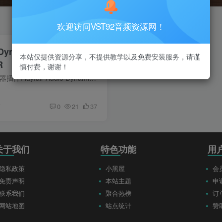
欢迎访问VST92音频资源网！
 Dynamic Grading 2
本站仅提供资源分享，不提供教学以及免费安装服务，请谨
R
慎付费，谢谢！
动态处理器插件/压缩器插件Playfair Audio Dynamic Grading 2VST插件格式：VST3/AAX Dynamic Grading 2的图形化手柄可以直接拖拽动态曲线节点，实时联动压缩比和增益参数，彻底告别传统压缩器的...
前
0
21
37
关于我们
特色功能
用
隐私政策
小黑屋
会
免责声明
本站主题
申
联系我们
聚合热榜
订
网站地图
站点统计
赞