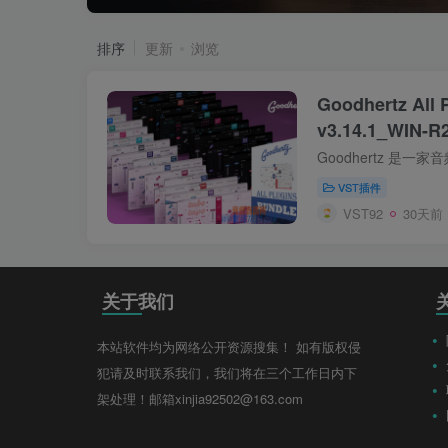
排序
更新
浏览
Goodhertz All 
v3.14.1_WIN-
VST插件
VST92
30天前
关于我们
本站软件均为网络公开资源搜集！ 如有版权侵
犯请及时联系我们，我们将在三个工作日内下
架处理！邮箱xinjia92502@163.com