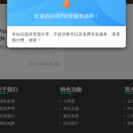
欢迎访问VST92音频资源网！
Plugins Bundle
本站仅提供资源分享，不提供教学以及免费安装服务，请谨
R2R（2026.07.09更新）
慎付费，谢谢！
Goodhertz 是一家音频软件公司，成立于 2014 年初。我们的总部位于南加州，在佛蒙特州和首尔设有办事处。我们认为音频插件应该音质出色，并且易于使用。我们专注于制作最好的音频插件
0
83
29
关于我们
特色功能
用
隐私政策
小黑屋
会
免责声明
本站主题
申
联系我们
聚合热榜
订
网站地图
站点统计
赞