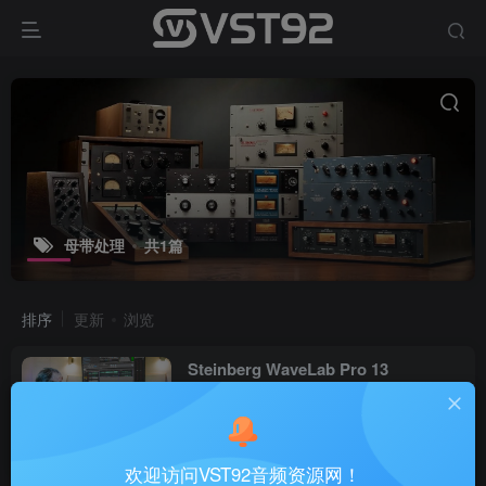
母带处理
共1篇
排序
更新
浏览
Steinberg WaveLab Pro 13
v13.0.30_WIN-R2R（2026.08.06更
新）
未分类宿主
3天前
19
欢迎访问VST92音频资源网！