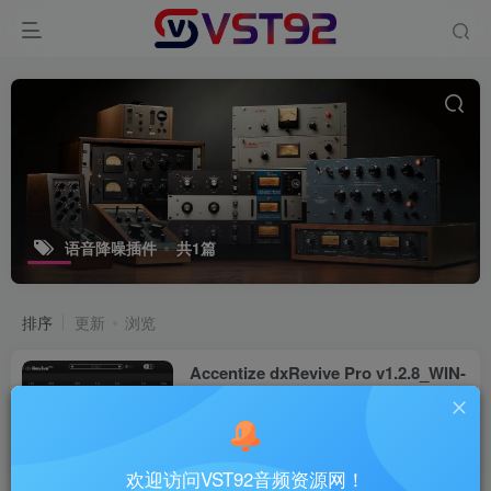
语音降噪插件
共1篇
排序
更新
浏览
Accentize dxRevive Pro v1.2.8_WIN-
R2R
VST插件
6个月前
36
欢迎访问VST92音频资源网！