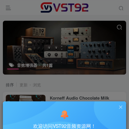
音效增强器
共1篇
排序
更新
浏览
Korneff Audio Chocolate Milk
v1.0.1_WIN-SEnki
VST插件
6个月前
14
欢迎访问VST92音频资源网！