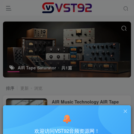
AIR Tape Saturator
共1篇
排序
更新
浏览
AIR Music Technology AIR Tape
Saturator v1.0.0.70_WIN-R2R
VST插件
2个月前
38
欢迎访问VST92音频资源网！