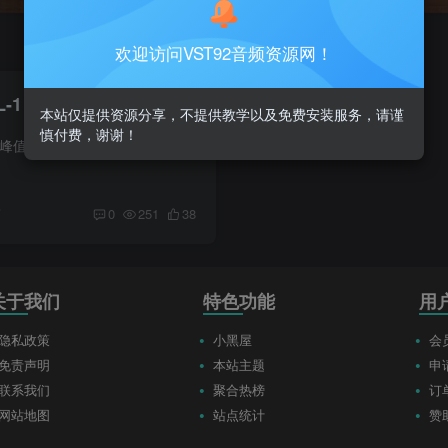
欢迎访问VST92音频资源网！
L-1 v1.0.0_WIN-R2R
本站仅提供资源分享，不提供教学以及免费安装服务，请谨
慎付费，谢谢！
AL-1 是一款采用全新峰值控制理念的高端限制器插件，旨在保持音乐性，确保声音完整，并经受住压力考验。经过数千小时的盲测和真实用户反馈验证，AL-1 专为那些追求音乐响应而非机械响应的用户而...
前
0
251
38
关于我们
特色功能
用
隐私政策
小黑屋
会
免责声明
本站主题
申
联系我们
聚合热榜
订
网站地图
站点统计
赞