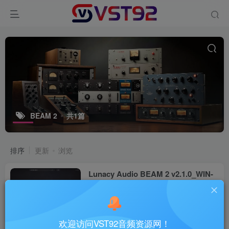
BEAM 2
共1篇
排序
更新
浏览
Lunacy Audio BEAM 2 v2.1.0_WIN-
R2R
VST插件
9个月前
12
欢迎访问VST92音频资源网！