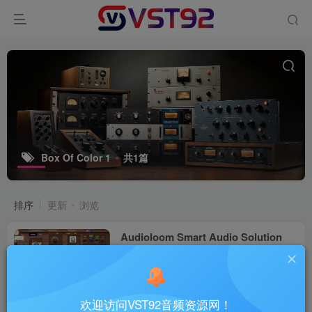
Box Of Color 1
共1篇
排序
更新
浏览
Audioloom Smart Audio Solution
Box Of Color 1 v1.2.0_WIN-R2R
VST插件
39天前
33
欢迎访问VST92音频资源网！