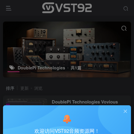
DoublePi Technologies
共1篇
排序
更新
浏览
DoublePi Technologies Vovious
v1.0.12_WIN-R2R
VST插件
4个月前
27
欢迎访问VST92音频资源网！