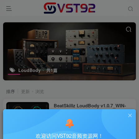
LoudBody
共1篇
排序
更新
浏览
BeatSkillz LoudBody v1.0.7_WIN-
MOCHA
VST插件
6个月前
19
欢迎访问VST92音频资源网！