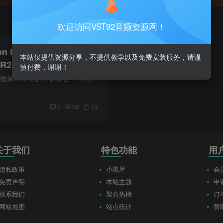
欢迎访问VST92音频资源网！
on MCompleteBundle
本站仅提供资源分享，不提供教学以及免费安装服务，请谨
N-R2R（2026.07.17更
慎付费，谢谢！
MCompleteBundle是效果和乐器的终极集合，目前包含112个效果和乐器，包括MDrummer、MSoundFactory、MPowerSynth、动态处理器、均衡器、调制效果、混响、立体声工具
0
90
19
关于我们
特色功能
用
隐私政策
小黑屋
会
免责声明
本站主题
申
联系我们
聚合热榜
订
网站地图
站点统计
赞