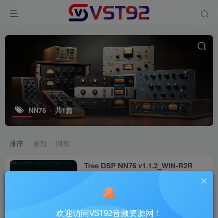
NN76
共1篇
排序
更新
浏览
Tree DSP NN76 v1.1.2_WIN-R2R
VST插件
3个月前
45
欢迎访问VST92音频资源网！