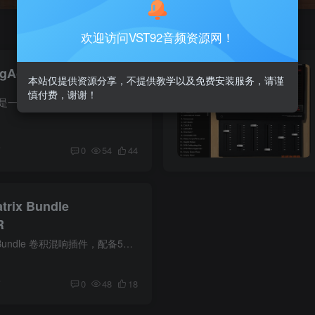
欢迎访问VST92音频资源网！
ngAge v1.5.6_WIN-R2R
本站仅提供资源分享，不提供教学以及免费安装服务，请谨
慎付费，谢谢！
Overloud SpringAge是一款先进的弹簧混响模拟插件。它通过混合建模技术，真实还原了四款经典弹簧单元的音色，并提供对弹簧张力、瞬态响应、电子管饱和度的全面控制，适合吉他、人声和键盘等乐器...
前
0
54
44
trix Bundle
R
Overloud REmatrix Bundle 卷积混响插件，配备5个并行卷积引擎与MoReVoX打造的千款脉冲与预置，通过混响、延迟、饱和与调制效果链，为专业混音提供前所未有的自然空间与灵活定制。
前
0
48
18