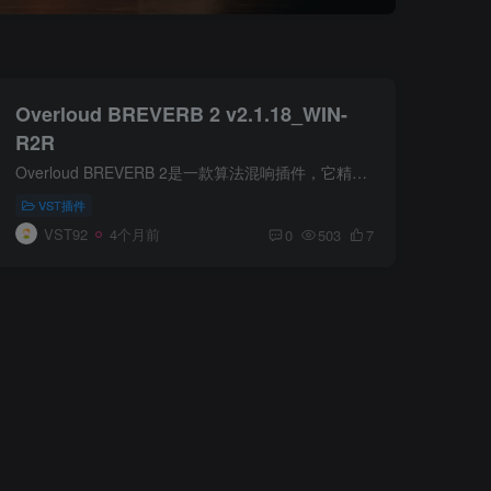
Overloud BREVERB 2 v2.1.18_WIN-
R2R
Overloud BREVERB 2是一款算法混响插件，它精确建模了7款经典硬件混响器的声音，提供大厅、板式、房间等多种算法。内置超过50种空间预设，并配备完整的EQ、门限和3D声源定位功能，适合音乐制作...
VST插件
VST92
4个月前
0
503
7