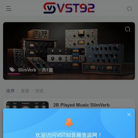
SlimVerb
共1篇
排序
更新
浏览
2B Played Music SlimVerb
v1.1_WIN-R2R
VST插件
2个月前
44
欢迎访问VST92音频资源网！