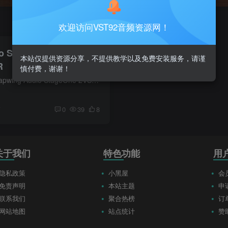
欢迎访问VST92音频资源网！
o StageOne 2
本站仅提供资源分享，不提供教学以及免费安装服务，请谨
R
慎付费，谢谢！
立体声场扩展插件Leapwing Audio StageOne 2VST插件格式：VST3/AAX Leapwing Audio StageOne 2 是一款专业的立体声场增强插件，能智能扩展立体声宽度、增加感知深度，并为单声道信号创建立体声...
前
0
39
8
关于我们
特色功能
用
隐私政策
小黑屋
会
免责声明
本站主题
申
联系我们
聚合热榜
订
网站地图
站点统计
赞