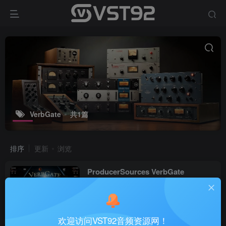
VerbGate
共1篇
排序
更新
浏览
ProducerSources VerbGate
v1.2.4_WIN-MOCHA
VST插件
1个月前
33
欢迎访问VST92音频资源网！