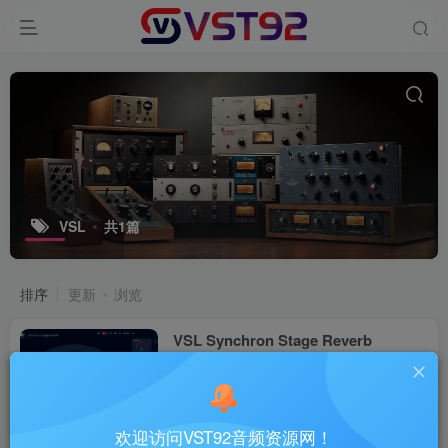
VSL
共1篇
排序
更新
浏览
VSL Synchron Stage Reverb
v1.1.644_WIN-R2R（2025.12.12更
新）
VST插件
8个月前
20
欢迎访问VST92音频资源网！