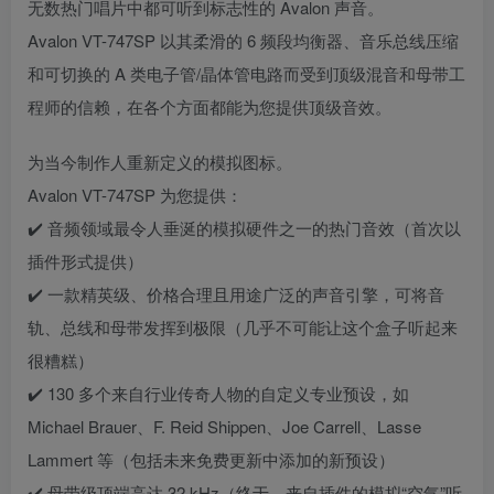
无数热门唱片中都可听到标志性的 Avalon 声音。
Avalon VT-747SP 以其柔滑的 6 频段均衡器、音乐总线压缩
和可切换的 A 类电子管/晶体管电路而受到顶级混音和母带工
程师的信赖，在各个方面都能为您提供顶级音效。
为当今制作人重新定义的模拟图标。
Avalon VT-747SP 为您提供：
✔️ 音频领域最令人垂涎​​的模拟硬件之一的热门音效（首次以
插件形式提供）
✔️ 一款精英级、价格合理且用途广泛的声音引擎，可将音
轨、总线和母带发挥到极限（几乎不可能让这个盒子听起来
很糟糕）
✔️ 130 多个来自行业传奇人物的自定义专业预设，如
Michael Brauer、F. Reid Shippen、Joe Carrell、Lasse
Lammert 等（包括未来免费更新中添加的新预设）
✔️ 母带级顶端高达 32 kHz（终于，来自插件的模拟“空气”听