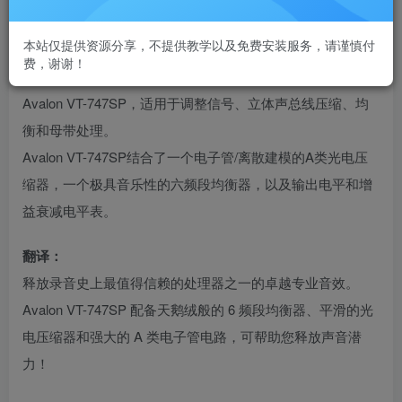
VST插件格式：
VST/VST3/AAX
本站仅提供资源分享，不提供教学以及免费安装服务，请谨慎付
费，谢谢！
Kazrog与Avalon Design合作开发推出了一款母带处理器：
Avalon VT-747SP，适用于调整信号、立体声总线压缩、均
衡和母带处理。
Avalon VT-747SP结合了一个电子管/离散建模的A类光电压
缩器，一个极具音乐性的六频段均衡器，以及输出电平和增
益衰减电平表。
翻译：
释放录音史上最值得信赖的处理器之一的卓越专业音效。
Avalon VT-747SP 配备天鹅绒般的 6 频段均衡器、平滑的光
电压缩器和强大的 A 类电子管电路，可帮助您释放声音潜
力！