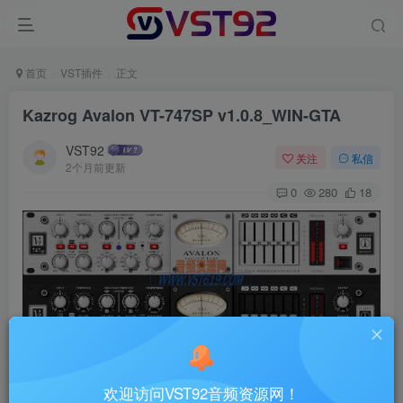
首页
VST插件
正文
Kazrog Avalon VT-747SP v1.0.8_WIN-GTA
VST92
关注
私信
2个月前更新
0
280
18
通道条插件/母带处理插件Kazrog Avalon VT-747SP
欢迎访问VST92音频资源网！