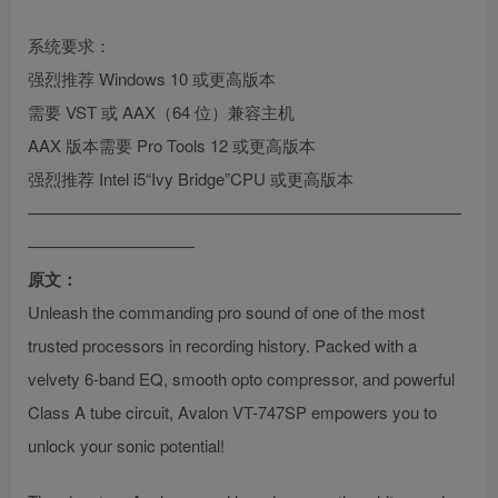
系统要求：
强烈推荐 Windows 10 或更高版本
需要 VST 或 AAX（64 位）兼容主机
AAX 版本需要 Pro Tools 12 或更高版本
强烈推荐 Intel i5“Ivy Bridge”CPU 或更高版本
——————————————————————————
——————————
原文：
Unleash the commanding pro sound of one of the most
trusted processors in recording history. Packed with a
velvety 6-band EQ, smooth opto compressor, and powerful
Class A tube circuit, Avalon VT-747SP empowers you to
unlock your sonic potential!