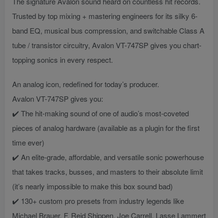
The signature Avalon sound heard on countless hit records.
Trusted by top mixing + mastering engineers for its silky 6-
band EQ, musical bus compression, and switchable Class A
tube / transistor circuitry, Avalon VT-747SP gives you chart-
topping sonics in every respect.
An analog icon, redefined for today’s producer.
Avalon VT-747SP gives you:
✔️ The hit-making sound of one of audio’s most-coveted
pieces of analog hardware (available as a plugin for the first
time ever)
✔️ An elite-grade, affordable, and versatile sonic powerhouse
that takes tracks, busses, and masters to their absolute limit
(it’s nearly impossible to make this box sound bad)
✔️ 130+ custom pro presets from industry legends like
Michael Brauer, F. Reid Shippen, Joe Carrell, Lasse Lammert