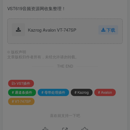
VST619音频资源网收集整理！
Kazrog Avalon VT-747SP
下载
©
版权声明
文章版权归作者所有，未经允许请勿转载。
THE END
VST插件
# 通道条插件
# 母带处理插件
# Kazrog
# Avalon
# VT-747SP
喜欢就支持一下吧