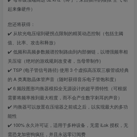
起来像硬件）
您还将获得：
✔️ 从软光电压缩到硬拐点限制的精英动态控制（包括主阈
值、比率、攻击和释放）
✔️ 低频和高频参数频谱控制路由到内部侧链，以增强频率相
关压缩（绝对的游戏规则改变者，当母带制作)
✔️ TSP (电子管信号路径) 使用 3 个虚拟高压双三极管或经典
的 A 类离散晶体管声音（随时获得音乐电子管饱和度）
✔️ 6 频段图形均衡器模拟全无源设计的超平滑特性（可根据
需要将频率推到最大程度，而不会产生数字刺耳的声音）
✔️ 均衡器可以放置在压缩器之前或之后，以实现最大的多功
能性
✔️ 100% 永久许可证，适用于多种设备，无需 iLok 授权，无
需恐龙加密狗疯狂，并且永远零订阅费