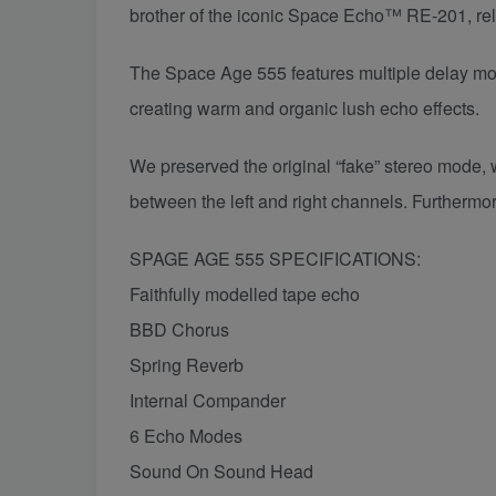
brother of the iconic Space Echo™ RE-201, rele
The Space Age 555 features multiple delay mod
creating warm and organic lush echo effects.
We preserved the original “fake” stereo mode, wh
between the left and right channels. Furthermo
SPAGE AGE 555 SPECIFICATIONS:
Faithfully modelled tape echo
BBD Chorus
Spring Reverb
Internal Compander
6 Echo Modes
Sound On Sound Head