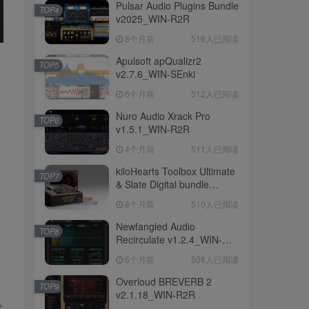
Pulsar Audio Plugins Bundle
Pulsar Audio Plugins Bundle
TOP4
TOP4
v2025_WIN-R2R
v2025_WIN-R2R
8个月前
8个月前
516人已阅读
516人已阅读
Apulsoft apQualizr2
Apulsoft apQualizr2
TOP5
TOP5
v2.7.6_WIN-SEnki
v2.7.6_WIN-SEnki
6个月前
6个月前
512人已阅读
512人已阅读
Nuro Audio Xrack Pro
Nuro Audio Xrack Pro
TOP6
TOP6
v1.5.1_WIN-R2R
v1.5.1_WIN-R2R
4个月前
4个月前
511人已阅读
511人已阅读
kiloHearts Toolbox Ultimate
kiloHearts Toolbox Ultimate
TOP7
TOP7
& Slate Digital bundle
& Slate Digital bundle
v2.4.6_WIN-
v2.4.6_WIN-
8个月前
8个月前
510人已阅读
510人已阅读
CE.VR（2026.03.22更新）
CE.VR（2026.03.22更新）
Newfangled Audio
Newfangled Audio
TOP8
TOP8
Recirculate v1.2.4_WIN-
Recirculate v1.2.4_WIN-
R2R（2026.06.21更新）
R2R（2026.06.21更新）
6个月前
6个月前
508人已阅读
508人已阅读
Overloud BREVERB 2
Overloud BREVERB 2
TOP9
TOP9
v2.1.18_WIN-R2R
v2.1.18_WIN-R2R
发