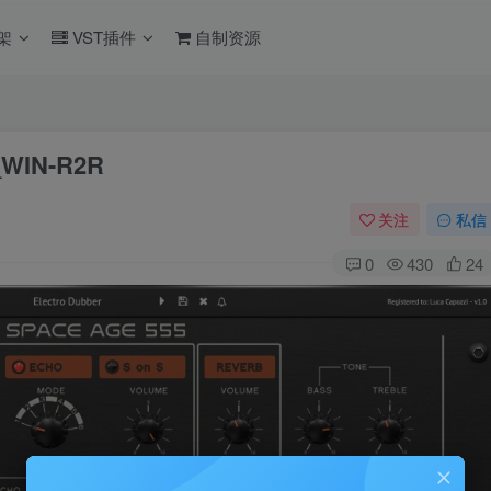
架
VST插件
自制资源
3_WIN-R2R
关注
私信
0
430
24