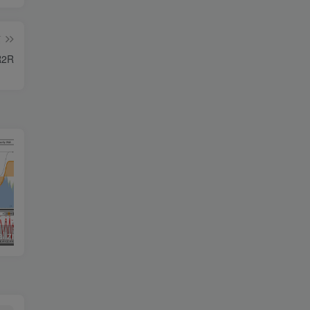
篇
R2R
Apulsoft apQualizr2 v2.7.6_WIN-SEnki
Nuro Audio Xrack Pro v1.5.1_WIN-R2R