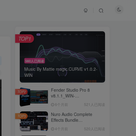
TOP1
TOP1
560人已阅读
560人已阅读
Music By Mattie magic.CURVE v1.0.2-
Music By Mattie magic.CURVE v1.0.2-
WIN
WIN
Fender Studio Pro 8
Fender Studio Pro 8
TOP2
TOP2
v8.1.1_WIN-
v8.1.1_WIN-
R2R（2026.07.17更新）
R2R（2026.07.17更新）
6个月前
6个月前
521人已阅读
521人已阅读
Nuro Audio Complete
Nuro Audio Complete
TOP3
TOP3
Effects Bundle
Effects Bundle
v2026.05_WIN-
v2026.05_WIN-
4个月前
4个月前
520人已阅读
520人已阅读
Zom（2026.05.06更新）
Zom（2026.05.06更新）