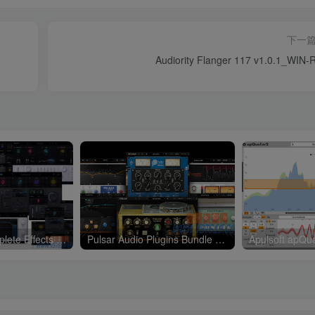
下一
Audiority Flanger 117 v1.0.1_WIN-
Nuro Audio Complete Effects Bundle v2026.05_WIN-Zom（2026.05.06更新）
Pulsar Audio Plugins Bundle v2025_WIN-R2R