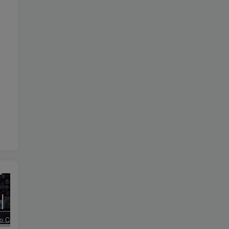
Nuro Audio Complete Effects Bundle v2026.05_WIN-Zom（2026.05.06更新）
Pulsar Audio Plugins Bundle v2025_WIN-R2R
Apulsoft apQualizr2 v2.7.6_WIN-SEnki