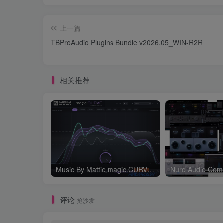
上一篇
TBProAudio Plugins Bundle v2026.05_WIN-R2R
相关推荐
Music By Mattie magic.CURVE v1.0.2-WIN
评论
抢沙发