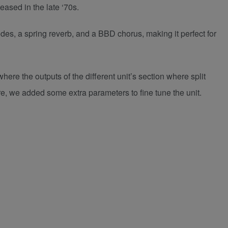
ased in the late ‘70s.
es, a spring reverb, and a BBD chorus, making it perfect for
ere the outputs of the different unit’s section where split
re, we added some extra parameters to fine tune the unit.