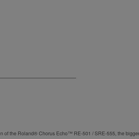
————————————————
tion of the Roland® Chorus Echo™ RE-501 / SRE-555, the bigge