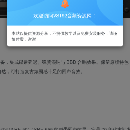
欢迎访问VST92音频资源网！
本站仅提供资源分享，不提供教学以及免费安装服务，请谨
慎付费，谢谢！
磁带回声设备，集成磁带延迟、弹簧混响与 BBD 合唱效果。保留原版特色
自然，可打造复古氛围感十足的回声音效。
 Echo™ RE-501 / SRE-555 的磁带回声效果，它是 70 年代末期