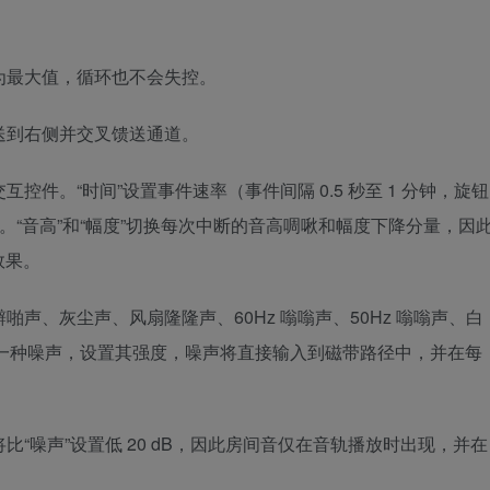
置为最大值，循环也不会失控。
发送到右侧并交叉馈送通道。
控件。“时间”设置事件速率（事件间隔 0.5 秒至 1 分钟，旋钮
。“音高”和“幅度”切换每次中断的音高啁啾和幅度下降分量，因
效果。
啪声、灰尘声、风扇隆隆声、60Hz 嗡嗡声、50Hz 嗡嗡声、白
。选择一种噪声，设置其强度，噪声将直接输入到磁带路径中，并在每
比“噪声”设置低 20 dB，因此房间音仅在音轨播放时出现，并在