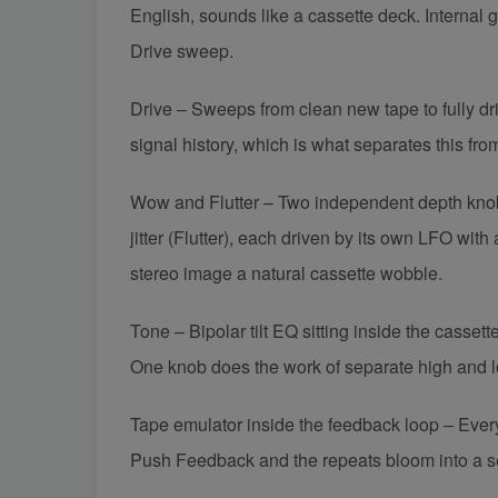
English, sounds like a cassette deck. Internal 
Drive sweep.
Drive – Sweeps from clean new tape to fully dr
signal history, which is what separates this from
Wow and Flutter – Two independent depth knobs 
jitter (Flutter), each driven by its own LFO wi
stereo image a natural cassette wobble.
Tone – Bipolar tilt EQ sitting inside the cassette s
One knob does the work of separate high and 
Tape emulator inside the feedback loop – Every
Push Feedback and the repeats bloom into a self