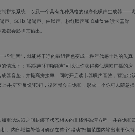
控制拼接系统，以及一个具有九种风格的程序化噪声生成器——
、50Hz 嗡嗡声、白噪声、粉红噪声和 Califone 读卡器噪
参数都会影响其输出。
和一些“哇音”，就能将干净的鼓组音色变成一种年代感十足的失真
的情况下；“嗡嗡声”和“嘶嘶声”可以让你获得类似调幅广播的房
合成器音垫，并提高拼接率，同时开启读卡器噪声音效，营造出
上并按下“反馈”按钮，循环就会自饱和，形成一个你可以随意操
去加重滤波器之间封装了状态相关的非线性磁滞方程，并在饱和
机。内部增益补偿可确保在整个“驱动”扫描范围内输出电平保持