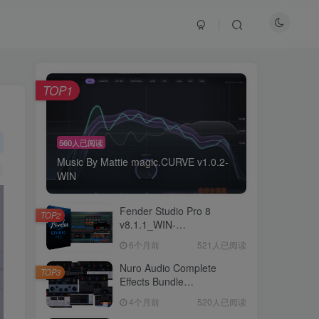
TOP1
560人已阅读
Music By Mattie magic.CURVE v1.0.2-
WIN
Fender Studio Pro 8
TOP2
v8.1.1_WIN-
R2R（2026.07.17更新）
6个月前
521人已阅读
Nuro Audio Complete
TOP3
Effects Bundle
v2026.05_WIN-
4个月前
520人已阅读
Zom（2026.05.06更新）