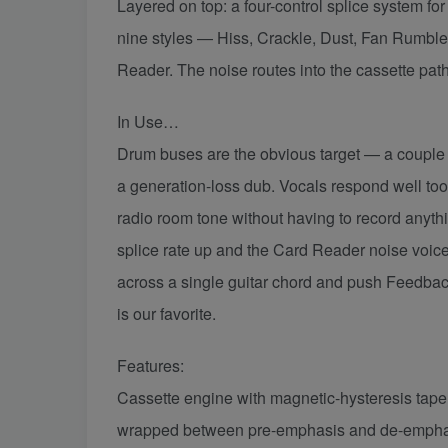
Layered on top: a four-control splice system fo
nine styles — Hiss, Crackle, Dust, Fan Rumbl
Reader. The noise routes into the cassette path
In Use…
Drum buses are the obvious target — a couple 
a generation-loss dub. Vocals respond well too
radio room tone without having to record anythi
splice rate up and the Card Reader noise voice 
across a single guitar chord and push Feedback,
is our favorite.
Features:
Cassette engine with magnetic-hysteresis tape
wrapped between pre-emphasis and de-emphasis f