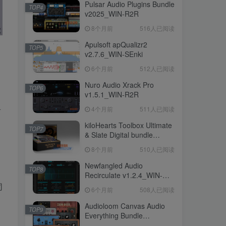
Pulsar Audio Plugins Bundle
TOP4
v2025_WIN-R2R
8个月前
516人已阅读
Apulsoft apQualizr2
TOP5
v2.7.6_WIN-SEnki
6个月前
512人已阅读
Nuro Audio Xrack Pro
TOP6
v1.5.1_WIN-R2R
4个月前
511人已阅读
声
kiloHearts Toolbox Ultimate
TOP7
& Slate Digital bundle
v2.4.6_WIN-
8个月前
510人已阅读
CE.VR（2026.03.22更新）
Newfangled Audio
TOP8
Recirculate v1.2.4_WIN-
R2R（2026.06.21更新）
同
6个月前
508人已阅读
，
Audioloom Canvas Audio
TOP9
Everything Bundle
v2026.05_WIN-META