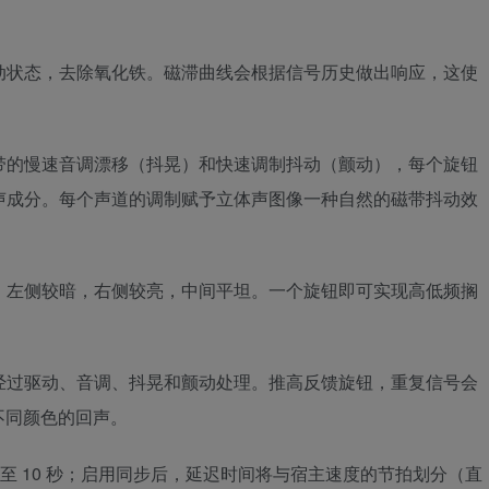
驱动状态，去除氧化铁。磁滞曲线会根据信号历史做出响应，这使
磁带的慢速音调漂移（抖晃）和快速调制抖动（颤动），每个旋钮
加噪声成分。每个声道的调制赋予立体声图像一种自然的磁带抖动效
器。左侧较暗，右侧较亮，中间平坦。一个旋钮即可实现高低频搁
会经过驱动、音调、抖晃和颤动处理。推高反馈旋钮，重复信号会
不同颜色的回声。
毫秒至 10 秒；启用同步后，延迟时间将与宿主速度的节拍划分（直