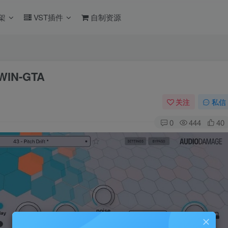
架
VST插件
自制资源
_WIN-GTA
关注
私信
0
444
40