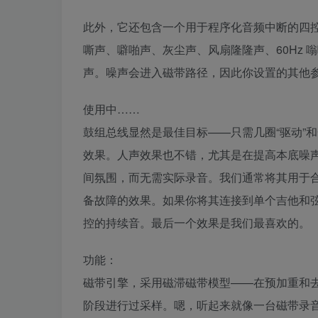
此外，它还包含一个用于程序化音频中断的四
嘶声、噼啪声、灰尘声、风扇隆隆声、60Hz 嗡嗡声
声。噪声会进入磁带路径，因此你设置的其他
使用中……
鼓组总线显然是最佳目标——只需几圈“驱动”
效果。人声效果也不错，尤其是在提高本底噪声
间氛围，而无需实际录音。我们通常将其用于
备故障的效果。如果你将其连接到单个吉他和弦
控的持续音。最后一个效果是我们最喜欢的。
功能：
磁带引擎，采用磁滞磁带模型——在预加重和
阶段进行过采样。嗯，听起来就像一台磁带录音