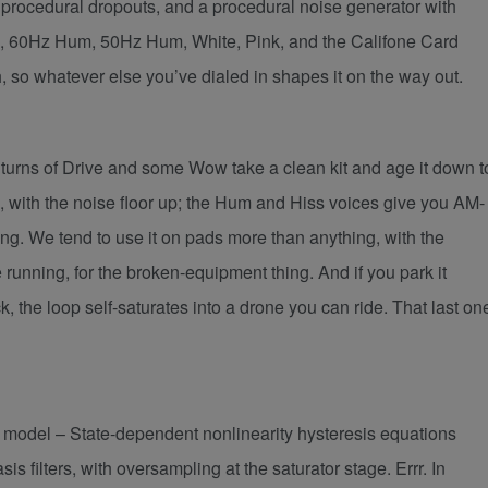
r procedural dropouts, and a procedural noise generator with
e, 60Hz Hum, 50Hz Hum, White, Pink, and the Califone Card
, so whatever else you’ve dialed in shapes it on the way out.
turns of Drive and some Wow take a clean kit and age it down t
, with the noise floor up; the Hum and Hiss voices give you AM-
ng. We tend to use it on pads more than anything, with the
running, for the broken-equipment thing. And if you park it
 the loop self-saturates into a drone you can ride. That last on
 model – State-dependent nonlinearity hysteresis equations
ilters, with oversampling at the saturator stage. Errr. In