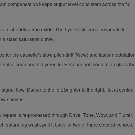
gain compensation keeps output level consistent across the full
iven, shedding iron oxide. The hysteresis curve responds to
 a static saturation curve.
for the cassette’s slow pitch drift (Wow) and faster modulatio
th a noise component layered in. Per-channel modulation gives th
ignal flow. Darker to the left, brighter to the right, flat at center.
low shelves.
 repeat is re-processed through Drive, Tone, Wow, and Flutter.
-saturating wash; pull it back for two or three colored echoes.