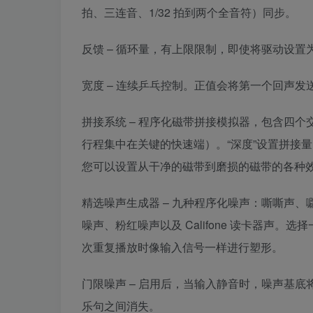
拍、三连音、1/32 拍到两个全音符）同步。
反馈 – 循环量，有上限限制，即使将驱动设
宽度 – 连续乒乓控制。正值会将第一个回声
拼接系统 – 程序化磁带拼接模拟器，包含四个交互
行程集中在关键的快速端）。“深度”设置拼接量
您可以设置从干净的磁带到磨损的磁带的各种
精选噪声生成器 – 九种程序化噪声：嘶嘶声、噼
噪声、粉红噪声以及 Califone 读卡器声
次重复播放时像输入信号一样进行塑形。
门限噪声 – 启用后，当输入静音时，噪声基底将
乐句之间消失。