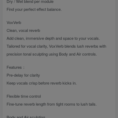
Dry / Wet blend per module
Find your perfect effect balance.
VoxVerb
Clean, vocal reverb
Add clean, immersive depth and space to your vocals.
Tailored for vocal clarity, VoxVerb blends lush reverbs with
precision tonal sculpting using Body and Air controls.
Features：
Pre-delay for clarity
Keep vocals crisp before reverb kicks in.
Flexible time control
Fine-tune reverb length from tight rooms to lush tails.
Body and Air sculpting