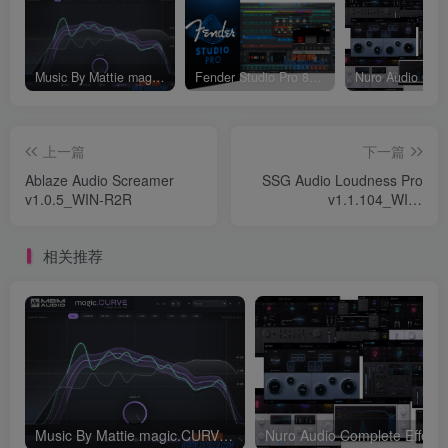
Music By Mattie magic.CURVE v1.0.2-WIN
Fender Studio Pro 8 v8.1.1_WIN-R2R（2026.07.17更新）
上一篇
下一篇
Ablaze Audio Screamer
SSG Audio Loudness Pro
v1.0.5_WIN-R2R
v1.1.104_WIN-
R2R（2026.07.31更新）
相关推荐
Music By Mattie magic.CURVE v1.0.2-WIN