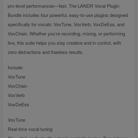
pro-level performances—fast. The LANDR Vocal Plugin
Bundle includes four powerful, easy-to-use plugins designed
specifically for vocals: VoxTune, VoxVerb, VoxDeEss, and
VoxChain. Whether you’re recording, mixing, or performing
live, this suite helps you stay creative and in control, with
zero distractions and flawless results.
Include:
VoxTune
VoxChain
VoxVerb
VoxDeEss
VoxTune
Real-time vocal tuning