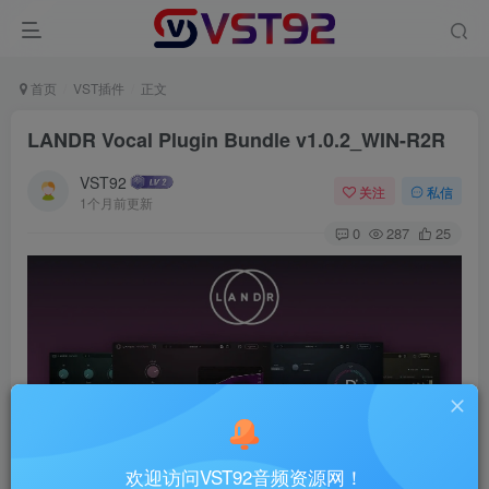
首页
VST插件
正文
LANDR Vocal Plugin Bundle v1.0.2_WIN-R2R
VST92
关注
私信
1个月前更新
0
287
25
欢迎访问VST92音频资源网！