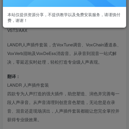
人声插件套装LANDR Vocal Plugin Bundle
本站仅提供资源分享，不提供教学以及免费安装服务，请谨慎付
费，谢谢！
VST插件格式：
VST3/AAX
LANDR人声插件套装，含VoxTune调音、VoxChain通道条、
VoxVerb混响及VoxDeEss消齿音。从录音到混音一站式解
决，零延迟实时处理，轻松打造专业级人声表现。
翻译：
LANDR 人声插件套装
四款专为人声打造的强大插件，助您塑造、润色并完善每一
段人声录音。从声音清理到创意音色塑造，无论您是在录
音、混音还是现场演出，人声插件套装都能让您完全掌控并
获得专业级效果。