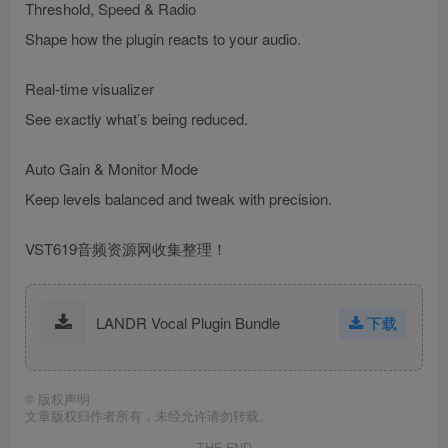
Threshold, Speed & Radio
Shape how the plugin reacts to your audio.
Real-time visualizer
See exactly what’s being reduced.
Auto Gain & Monitor Mode
Keep levels balanced and tweak with precision.
VST619音频资源网收集整理！
LANDR Vocal Plugin Bundle
下载
©
版权声明
文章版权归作者所有，未经允许请勿转载。
THE END