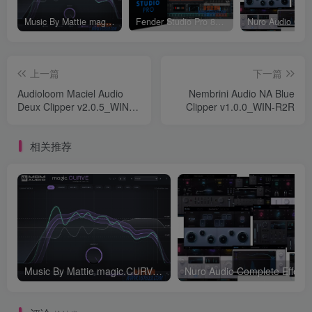
Music By Mattie magic.CURVE v1.0.2-WIN
Fender Studio Pro 8 v8.1.1_WIN-R2R（2026.07.17更新）
上一篇
下一篇
Audioloom Maciel Audio
Nembrini Audio NA Blue
Deux Clipper v2.0.5_WIN-
Clipper v1.0.0_WIN-R2R
R2R
相关推荐
Music By Mattie magic.CURVE v1.0.2-WIN