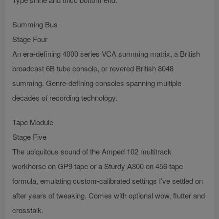
Summing Bus
Stage Four
An era-defining 4000 series VCA summing matrix, a British
broadcast 6B tube console, or revered British 8048
summing. Genre-defining consoles spanning multiple
decades of recording technology.
Tape Module
Stage Five
The ubiquitous sound of the Amped 102 multitrack
workhorse on GP9 tape or a Sturdy A800 on 456 tape
formula, emulating custom-calibrated settings I’ve settled on
after years of tweaking. Comes with optional wow, flutter and
crosstalk.