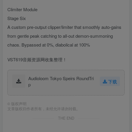
Climiter Module
Stage Six
A custom pre-output clipper/limiter that smoothly auto-gains
from gentle peak catching to all-out demon-summoning
chaos. Bypassed at 0%, diabolical at 100%
VST619音频资源网收集整理！
Audioloom Tokyo Speirs RoundTri
下载
p
©
版权声明
文章版权归作者所有，未经允许请勿转载。
THE END