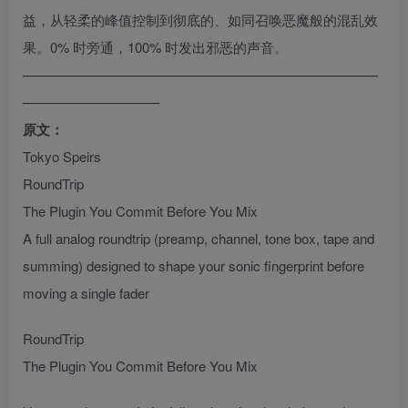
益，从轻柔的峰值控制到彻底的、如同召唤恶魔般的混乱效
果。0% 时旁通，100% 时发出邪恶的声音。
——————————————————————————
——————————
原文：
Tokyo Speirs
RoundTrip
The Plugin You Commit Before You Mix
A full analog roundtrip (preamp, channel, tone box, tape and
summing) designed to shape your sonic fingerprint before
moving a single fader
RoundTrip
The Plugin You Commit Before You Mix