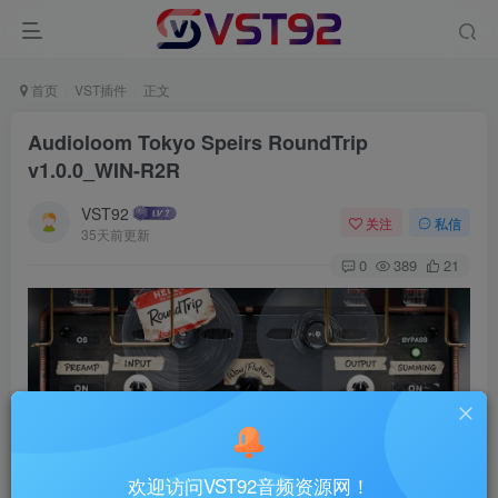
首页
VST插件
正文
Audioloom Tokyo Speirs RoundTrip
v1.0.0_WIN-R2R
VST92
关注
私信
35天前更新
0
389
21
欢迎访问VST92音频资源网！