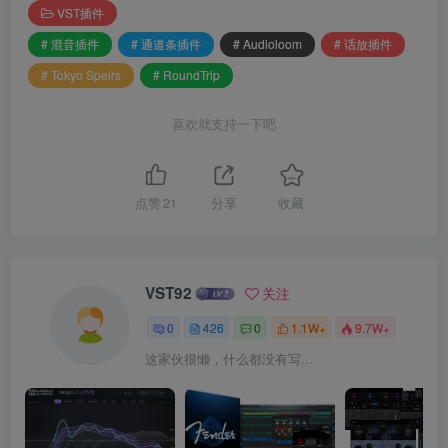
VST插件
# 混音插件
# 通道条插件
# Audioloom
# 话放插件
# Tokyo Speirs
# RoundTrip
喜欢就支持一下吧
点赞
21
分享
收藏
VST92
关注
0
426
0
1.1W+
9.7W+
这家伙很懒，什么都没有写...