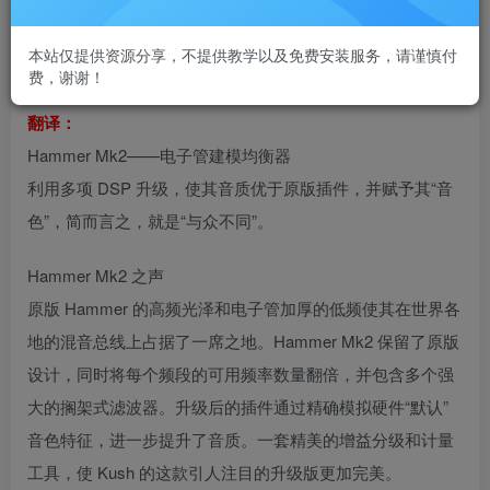
均衡器插件Kush Audio Hammer Mk2
本站仅提供资源分享，不提供教学以及免费安装服务，请谨慎付
VST插件格式：
费，谢谢！
VST3/AAX
翻译：
Hammer Mk2——电子管建模均衡器
利用多项 DSP 升级，使其音质优于原版插件，并赋予其“音
色”，简而言之，就是“与众不同”。
Hammer Mk2 之声
原版 Hammer 的高频光泽和电子管加厚的低频使其在世界各
地的混音总线上占据了一席之地。Hammer Mk2 保留了原版
设计，同时将每个频段的可用频率数量翻倍，并包含多个强
大的搁架式滤波器。升级后的插件通过精确模拟硬件“默认”
音色特征，进一步提升了音质。一套精美的增益分级和计量
工具，使 Kush 的这款引人注目的升级版更加完美。