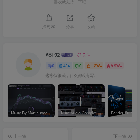
喜欢就支持一下吧
点赞
29
分享
收藏
VST92
关注
0
434
0
1.2W+
9.9W+
这家伙很懒，什么都没有写...
Music By Mattie magic.CURVE v1.0.2-WIN
Nuro Audio Complete Effects Bundle v2026.05_WIN-Zom（2026.05.06更新）
上一篇
下一篇