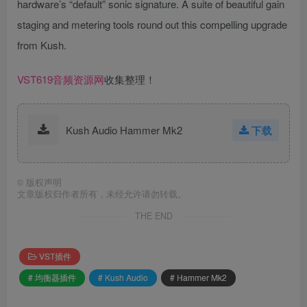
hardware’s “default” sonic signature. A suite of beautiful gain
staging and metering tools round out this compelling upgrade
from Kush.
VST619音频资源网
收集整理！
Kush Audio Hammer Mk2
下载
©
版权声明
文章版权归作者所有，未经允许请勿转载。
THE END
VST插件
# 均衡器插件
# Kush Audio
# Hammer Mk2