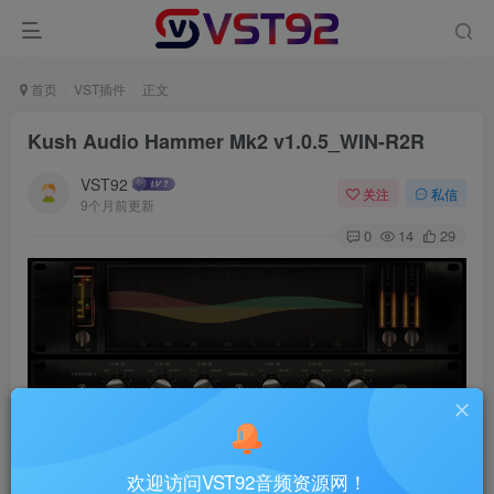
首页
VST插件
正文
Kush Audio Hammer Mk2 v1.0.5_WIN-R2R
VST92
关注
私信
9个月前更新
0
14
29
欢迎访问VST92音频资源网！