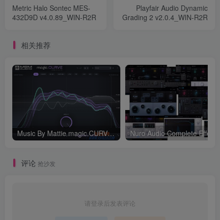
Metric Halo Sontec MES-
Playfair Audio Dynamic
432D9D v4.0.89_WIN-R2R
Grading 2 v2.0.4_WIN-R2R
相关推荐
Music By Mattie magic.CURVE v1.0.2-WIN
评论
抢沙发
请登录后发表评论