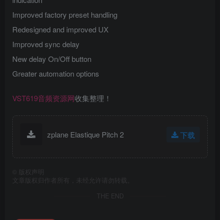
Improved factory preset handling
Redesigned and improved UX
Improved sync delay
New delay On/Off button
Greater automation options
VST619音频资源网
收集整理！
zplane Elastique Pitch 2
下载
©
版权声明
文章版权归作者所有，未经允许请勿转载。
THE END