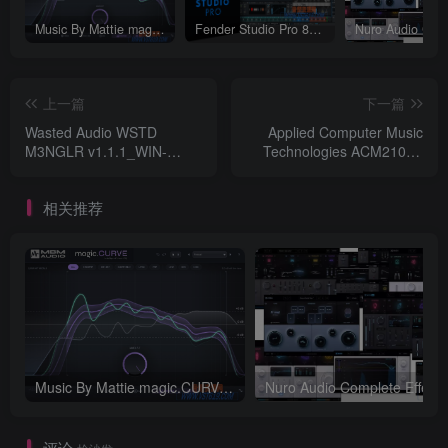
Music By Mattie magic.CURVE v1.0.2-WIN
Fender Studio Pro 8 v8.1.1_WIN-R2R（2026.07.17更新）
上一篇
下一篇
Wasted Audio WSTD
Applied Computer Music
M3NGLR v1.1.1_WIN-
Technologies ACM210X1
BTCR（2026.01.16更新）
v3.4.0_WIN-R2R
相关推荐
Music By Mattie magic.CURVE v1.0.2-WIN
评论