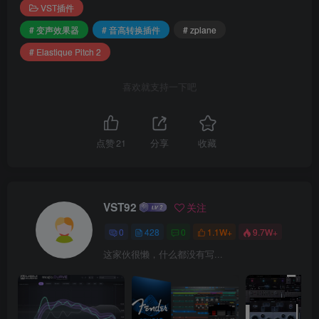
VST插件
# 变声效果器
# 音高转换插件
# zplane
# Elastique Pitch 2
喜欢就支持一下吧
点赞
21
分享
收藏
VST92
关注
0
428
0
1.1W+
9.7W+
这家伙很懒，什么都没有写...