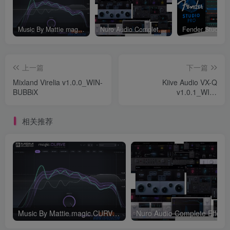
Music By Mattie magic.CURVE v1.0.2-WIN
Nuro Audio Complete Effects Bundle v2026.05_WIN-Zom（2026.05.06更新）
上一篇
下一篇
Mixland Virelia v1.0.0_WIN-
Kiive Audio VX-Q
BUBBiX
v1.0.1_WIN-
BUBBiX（2025.12.25更新）
相关推荐
Music By Mattie magic.CURVE v1.0.2-WIN