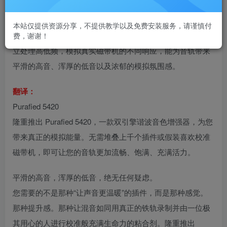
VST3/AAX
本站仅提供资源分享，不提供教学以及免费安装服务，请谨慎付
Purafied 5420 是一款双引擎谐波音色处理器插件。它通过独
费，谢谢！
立处理高低频，模拟真实磁带机的不同响应，能为音轨带来
平滑的高音、浑厚的低音以及浓郁的模拟氛围感。
翻译：
Purafied 5420
隆重推出 Purafied 5420，一款双引擎谐波音色增强器，为您
带来真正的模拟能量。无需堆叠上千个插件或假装喜欢校准
磁带机，即可让您的音轨更加流畅、饱满、充满活力。
平滑的高音，浑厚的低音，绝无任何疑虑。
您需要的不是那种“让声音更温暖”的插件，而是那种感觉。
那种提升感。那种让混音如同用真正的铁轨录制并由一位极
其用心的人进行校准般充满生命力的粘合剂。隆重推出