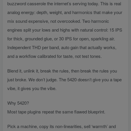
buzzword casserole the internet’s serving today. This is real
analog energy: depth, weight, and harmonics that make your
mix sound expensive, not overcooked. Two harmonic
engines split your lows and highs with natural control: 15 IPS
for thick, grounded glue, or 30 IPS for open, sparkling air.
Independent THD per band, auto gain that actually works,
and a workflow calibrated for taste, not test tones.
Blend it, unlink it, break the rules, then break the rules you
just broke. We don’t judge. The 5420 doesn’t give you a tape
vibe, it gives you the vibe.
Why 5420?
Most tape plugins repeat the same flawed blueprint.
Pick a machine, copy its non-linearities, sell ‘warmth’ and