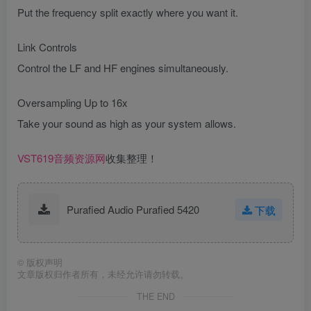
Put the frequency split exactly where you want it.
Link Controls
Control the LF and HF engines simultaneously.
Oversampling Up to 16x
Take your sound as high as your system allows.
VST619音频资源网
收集整理！
Purafied Audio Purafied 5420
下载
©
版权声明
文章版权归作者所有，未经允许请勿转载。
THE END