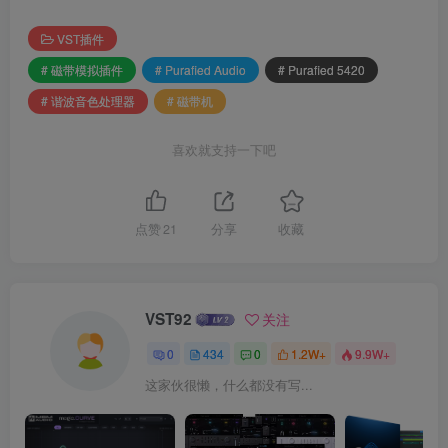
VST插件
# 磁带模拟插件
# Purafied Audio
# Purafied 5420
# 谐波音色处理器
# 磁带机
喜欢就支持一下吧
点赞
21
分享
收藏
VST92
关注
0
434
0
1.2W+
9.9W+
这家伙很懒，什么都没有写...