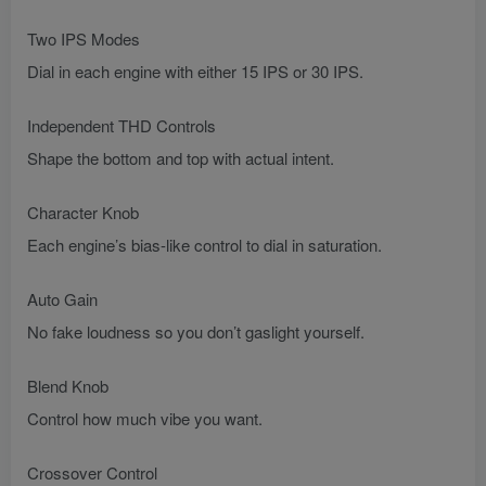
Two IPS Modes
Dial in each engine with either 15 IPS or 30 IPS.
Independent THD Controls
Shape the bottom and top with actual intent.
Character Knob
Each engine’s bias-like control to dial in saturation.
Auto Gain
No fake loudness so you don’t gaslight yourself.
Blend Knob
Control how much vibe you want.
Crossover Control