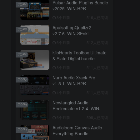
Pulsar Audio Plugins Bundle
TOP4
v2025_WIN-R2R
8个月前
516人已阅读
Apulsoft apQualizr2
TOP5
v2.7.6_WIN-SEnki
6个月前
512人已阅读
kiloHearts Toolbox Ultimate
TOP6
& Slate Digital bundle
v2.4.6_WIN-
8个月前
511人已阅读
CE.VR（2026.03.22更新）
Nuro Audio Xrack Pro
TOP7
v1.5.1_WIN-R2R
4个月前
511人已阅读
Newfangled Audio
TOP8
Recirculate v1.2.4_WIN-
R2R（2026.06.21更新）
6个月前
508人已阅读
Audioloom Canvas Audio
TOP9
Everything Bundle
v2026.05_WIN-META