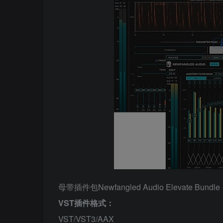
母带插件包Newfangled Audio Elevate Bundle
VST插件格式：
VST/VST3/AAX