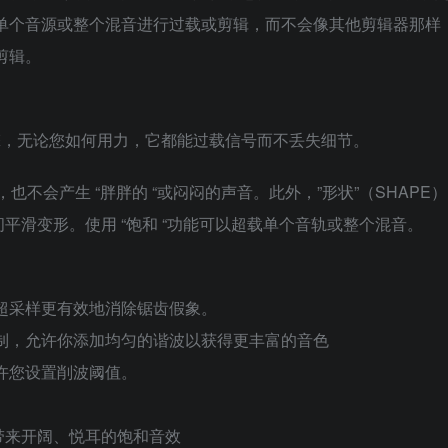
单个音源或整个混音进行过载或剪辑，而不会像其他剪辑器那样
剪辑。
理引擎，无论您如何用力，它都能过载信号而不丢失细节。
也不会产生 “胖胖的 “或闷闷的声音。此外，”形状”（SHAPE）
平滑变形。使用 “饱和 “功能可以超载单个音轨或整个混音。
式，比超采样更有效地消除锯齿假象。
的对称控制，允许你添加均匀的谐波以获得更丰富的音色
，允许您设置削波阈值。
带来开阔、悦耳的饱和音效