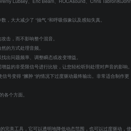
emy Lubsey、Eric Beam、ROCAsound、Chris Tabron和Joh
，大大减少了 “抽气 “和呼吸假象以及感知失真。
的攻击，而不影响整个混音。
自然的方式处理音频。
以找出问题频率、调整瞬态或改变增益。
同增益的非受限信号进行比较，让您轻松听到处理对声音的影响
色平衡或使信号变得 “臃肿 “的情况下过度驱动最终输出。非常适合制作更
的各个方面。
粗糙度的完美工具，它可以透明地降低动态范围，也可以过度驱动，