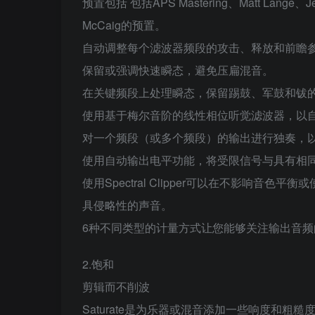
预置包括 包括APS Mastering、Matt Lange、Jer
McCaig的预置。
自动调整每个滤波器频段的攻击、释放和前瞻参数
保留或强调快速瞬态，避免压扁混音。
在关键频段上处理瞬态，保留踢鼓、军鼓和钹
使用基于梅尔音阶的线性相位听觉滤波器，以
对一个频段（或多个频段）的输出进行独奏，
使用自动输出电平功能，将受限信号与具有相
使用Spectral Clipper可以在不影响音
具侵略性的声音。
6种不同类型的计量方式让您能够关注输出音频
2.饱和
剪辑而不削波
Saturate是为乐器或混音添加一些响度和