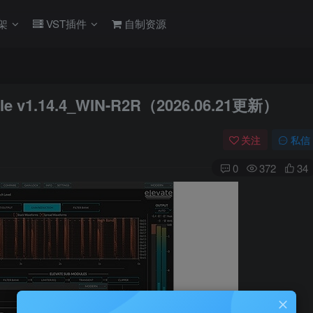
架
VST插件
自制资源
ndle v1.14.4_WIN-R2R（2026.06.21更新）
关注
私信
0
372
34