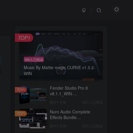
TOP1
560人已阅读
Music By Mattie magic.CURVE v1.0.2-
WIN
Fender Studio Pro 8
TOP2
v8.1.1_WIN-
R2R（2026.07.17更新）
6个月前
521人已阅读
Nuro Audio Complete
TOP3
Effects Bundle
v2026.05_WIN-
4个月前
520人已阅读
Zom（2026.05.06更新）