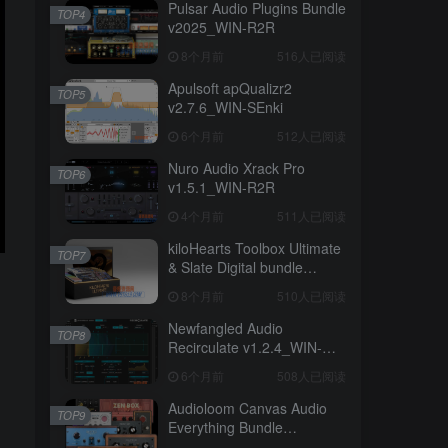
Pulsar Audio Plugins Bundle
TOP4
v2025_WIN-R2R
8个月前
516人已阅读
Apulsoft apQualizr2
TOP5
v2.7.6_WIN-SEnki
6个月前
512人已阅读
Nuro Audio Xrack Pro
TOP6
v1.5.1_WIN-R2R
4个月前
511人已阅读
kiloHearts Toolbox Ultimate
TOP7
& Slate Digital bundle
v2.4.6_WIN-
8个月前
510人已阅读
CE.VR（2026.03.22更新）
Newfangled Audio
TOP8
Recirculate v1.2.4_WIN-
R2R（2026.06.21更新）
6个月前
508人已阅读
Audioloom Canvas Audio
TOP9
Everything Bundle
v2026.05_WIN-META