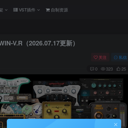
架
VST插件
自制资源
.7_WIN-V.R（2026.07.17更新）
关注
私信
0
323
25