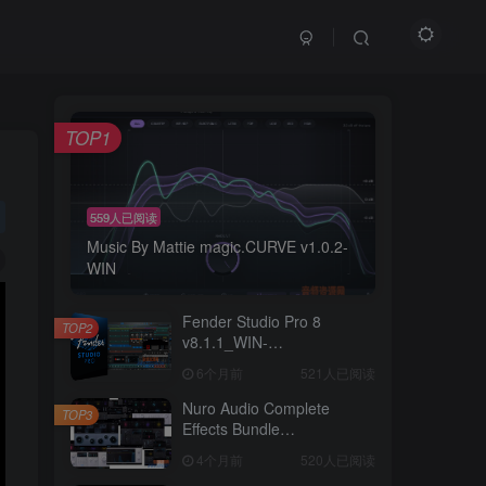
TOP1
559人已阅读
Music By Mattie magic.CURVE v1.0.2-
WIN
Fender Studio Pro 8
TOP2
v8.1.1_WIN-
R2R（2026.07.17更新）
6个月前
521人已阅读
Nuro Audio Complete
TOP3
Effects Bundle
v2026.05_WIN-
4个月前
520人已阅读
Zom（2026.05.06更新）