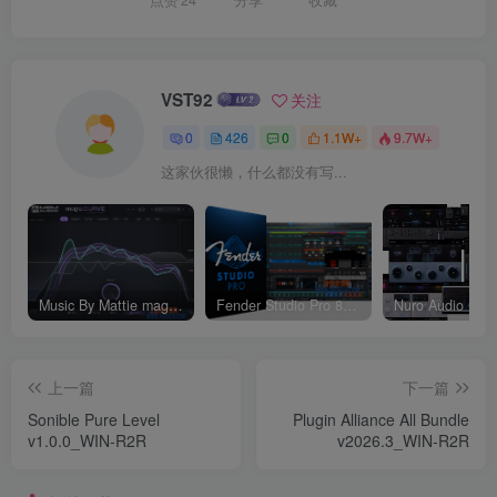
VST92
关注
0
426
0
1.1W+
9.7W+
这家伙很懒，什么都没有写...
Music By Mattie magic.CURVE v1.0.2-WIN
Fender Studio Pro 8 v8.1.1_WIN-R2R（2026.07.17更新）
上一篇
下一篇
Sonible Pure Level
Plugin Alliance All Bundle
v1.0.0_WIN-R2R
v2026.3_WIN-R2R