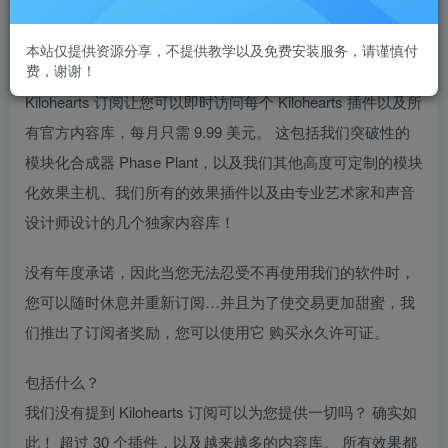
VST插件格式：
VST/VST3/AAX
本站仅提供资源分享，不提供教学以及免费安装服务，请谨慎付
费，谢谢！
翻译：
Kilohearts 订阅让您可以即时访问每个 Kilohearts 插件以及所
有官方内容库，每月只需 9.99 美元。 这包括我们突破性的
模块化合成器 Phase Plant，以及我们其他高度可定制的模块
化效果主机、我们所有的效果插件以及由专业艺术家和声音
设计师设计的几个独家内容库！
没有年度承诺，因此当您无法忍受不再使用我们的软件时，
您可以随时休息并重新订阅…并且为了使交易更加甜蜜，我
们推出了订阅者奖励，您可以使用它 购买永久许可证。
包括什么？
我们没有提到 Kilohearts 订阅可以为您提供一切吗？ 确实如
此！ 超过 30 个插件，以及越来越多的内容库。 所有效果都