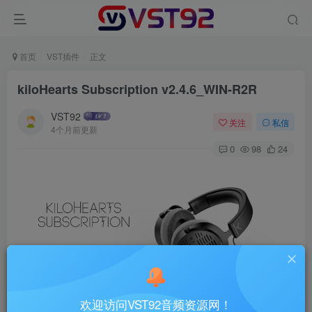
首页
VST插件
正文
kiloHearts Subscription v2.4.6_WIN-R2R
VST92
关注
私信
4个月前更新
0
98
24
千心音频效果器插件包kiloHearts Subscription
欢迎访问VST92音频资源网！