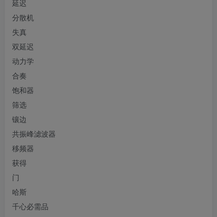
延迟
分散机
失真
双延迟
动力学
合奏
饱和器
筛选
镶边
共振峰滤波器
移频器
获得
门
哈斯
千心必需品