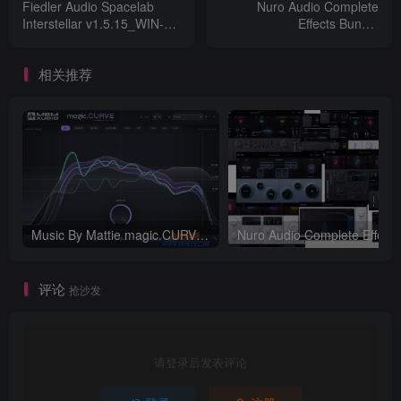
Fiedler Audio Spacelab
Nuro Audio Complete
Interstellar v1.5.15_WIN-
Effects Bundle
R2R
v2025.10.30_WIN-
TCD（2025.10.31更新）
相关推荐
Music By Mattie magic.CURVE v1.0.2-WIN
评论
抢沙发
请登录后发表评论