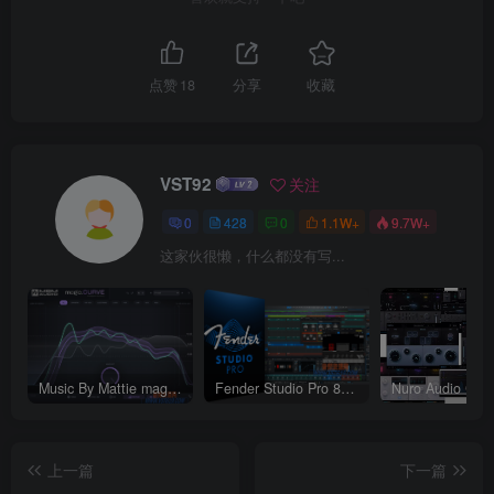
点赞
18
分享
收藏
VST92
关注
0
428
0
1.1W+
9.7W+
这家伙很懒，什么都没有写...
Music By Mattie magic.CURVE v1.0.2-WIN
Fender Studio Pro 8 v8.1.1_WIN-R2R（2026.07.17更新）
上一篇
下一篇