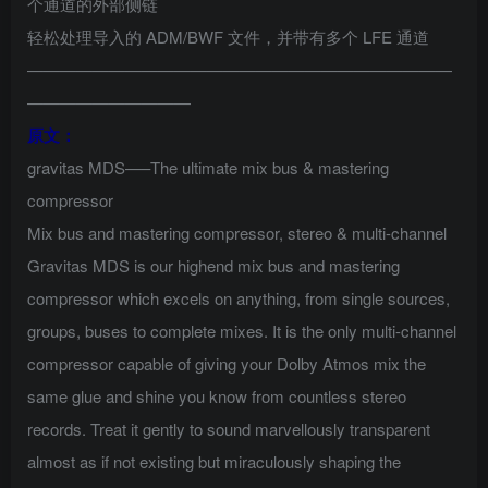
个通道的外部侧链
轻松处理导入的 ADM/BWF 文件，并带有多个 LFE 通道
——————————————————————————
——————————
原文：
gravitas MDS—–The ultimate mix bus & mastering
compressor
Mix bus and mastering compressor, stereo & multi-channel
Gravitas MDS is our highend mix bus and mastering
compressor which excels on anything, from single sources,
groups, buses to complete mixes. It is the only multi-channel
compressor capable of giving your Dolby Atmos mix the
same glue and shine you know from countless stereo
records. Treat it gently to sound marvellously transparent
almost as if not existing but miraculously shaping the