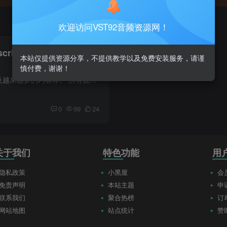
欢迎访问VST92音频资源网！
scription v2.4.6_WIN-
本站仅提供资源分享，不提供教学以及免费安装服务，请谨
慎付费，谢谢！
超过 30 个插件，以及越来越多的内容库。 所有效果都在我们的模块化主机中充当“管理单元”，以及您可以在 DAW 中单独使用的单独插件。
前
0
99
24
关于我们
特色功能
用
隐私政策
小黑屋
会
免责声明
本站主题
申
联系我们
聚合热榜
订
网站地图
站点统计
赞