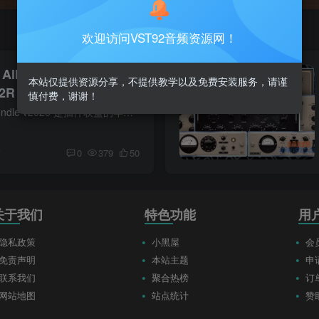
欢迎访问VST92音频资源网！
 All Bundle
本站仅提供资源分享，不提供教学以及免费安装服务，请谨
R2R
慎付费，谢谢！
Plugin Alliance All Bundle v2026 是插件联盟的年度完整插件包，包含其200多个专业音频插件。它提供录音棚级模拟音色与全套压缩、均衡、效果器及合成器工具，适合所有追求卓越音质的音乐制作人...
前
0
379
50
关于我们
特色功能
用
隐私政策
小黑屋
会
免责声明
本站主题
申
联系我们
聚合热榜
订
网站地图
站点统计
赞