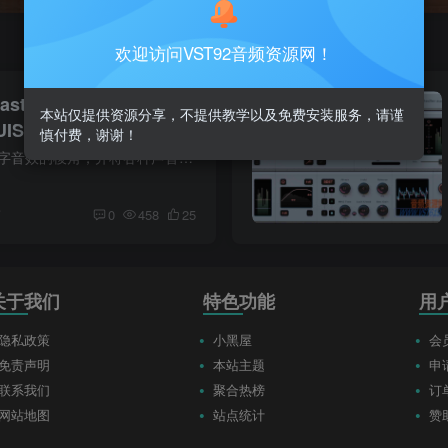
欢迎访问VST92音频资源网！
asters Vermeer
本站仅提供资源分享，不提供教学以及免费安装服务，请谨
GUISEPPE
慎付费，谢谢！
Vermeer 能够柔化数字音效的棱角，并将各种声音融合在一起，如同画布上色彩的交融。这款交互式总线处理器灵感源自 Tchad Blake 的音乐风格，它运用丰富的均衡、压缩和饱和度层次，为您的音乐注...
前
0
458
25
关于我们
特色功能
用
隐私政策
小黑屋
会
免责声明
本站主题
申
联系我们
聚合热榜
订
网站地图
站点统计
赞