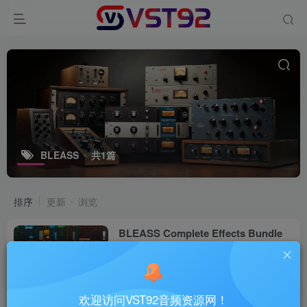
BLEASS
共1篇
排序
更新
浏览
BLEASS Complete Effects Bundle
v2025.10_WIN-TCD
VST插件
9个月前
26
欢迎访问VST92音频资源网！