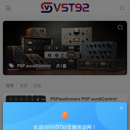
PSP auralControl
共1篇
排序
更新
浏览
PSPaudioware PSP auralControl
v1.3.0_WIN-R2R
VST插件
1个月前
39
欢迎访问VST92音频资源网！