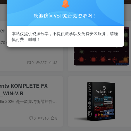
欢迎访问VST92音频资源网！
ger 117 v1.0.1_WIN-R2R
本站仅提供资源分享，不提供教学以及免费安装服务，请谨
慎付费，谢谢！
Flanger 117复刻经典70 年代MXR M117模拟镶边单块，还原醇厚模拟音色、饱满调制与深度扫频效果。在原版基础上新增零通镶边、负反馈、立体声拓展等现代功能，适配吉他、人声、鼓组等各类音源，玩...
前
0
387
43
ments KOMPLETE FX
1_WIN-V.R
KOMPLETE FX Bundle 2026 是一款集均衡器插件、压缩器插件、混响插件、延迟等丰富效果于一体的专业音频插件包，兼具复古硬件质感与现代创意工具，助力高效混音与声音设计。
前
0
316
8