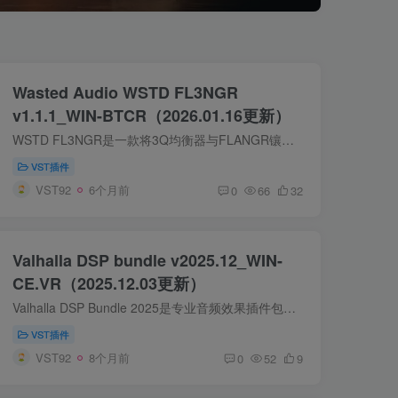
Wasted Audio WSTD FL3NGR
v1.1.1_WIN-BTCR（2026.01.16更新）
WSTD FL3NGR是一款将3Q均衡器与FLANGR镶边效果器功能融合的三频段镶边效果插件，支持独立调节各频段（可单独关闭）及中频点，LFO速度范围0-20Hz并具备正负反馈调制能力，实现丰富的声音纹理。
VST插件
VST92
6个月前
0
66
32
Valhalla DSP bundle v2025.12_WIN-
CE.VR（2025.12.03更新）
Valhalla DSP Bundle 2025是专业音频效果插件包，含延迟、混响、调制等10款工具，提供高精度算法与极简界面，适用于音乐制作、音效设计及音频后期，满足从经典模拟到未来音色的创作需求。
VST插件
VST92
8个月前
0
52
9