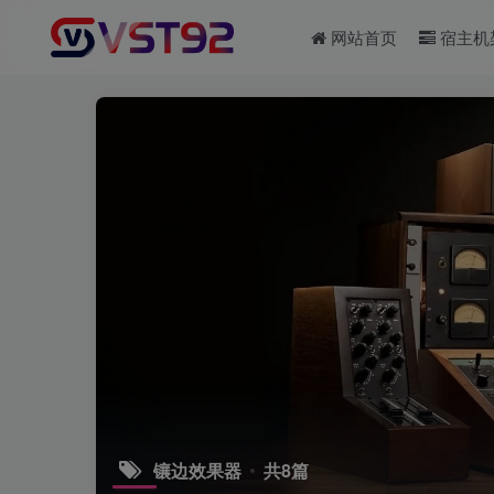
网站首页
宿主机
镶边效果器
共8篇