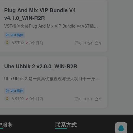
Plug And Mix VIP Bundle V4
v4.1.0_WIN-R2R
VST插件套装Plug And Mix VIP Bundle V4VST插件格式：VST/VST3/AAX翻译：V.I.P. 套装是一套完整的 50 个精简音频插件，每个插件都旨在精确轻松地执行一项特定任务。此套装是音乐家、制作人和音...
VST插件
VST92
9个月前
0
24
9
Uhe Uhbik 2 v2.0.0_WIN-R2R
Uhe Uhbik 2 是一款集优雅直观与强大功能于一身的专业音频处理插件套装，它汇集了混响、延迟、压缩、移调、调制等十种高品质效果器，支持高达7.1的环绕声格式，非常适合为音乐作品添加精致的最...
VST插件
VST92
9个月前
0
21
5
户服务
联系方式