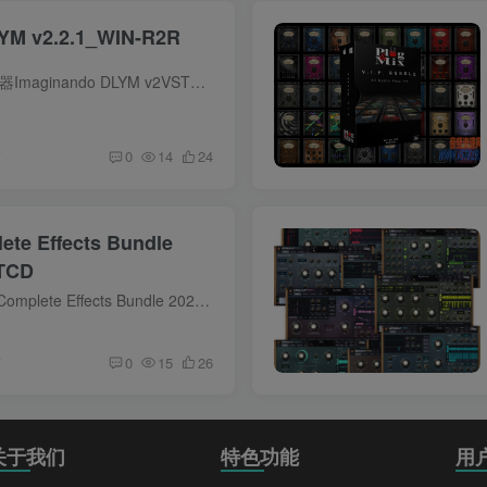
YM v2.2.1_WIN-R2R
合唱效果器/镶边效果器Imaginando DLYM v2VST插件格式：VST/VST3 DLYM 是一款强大的合唱效果器与镶边效果插件，以其复古温暖的音色、直观的界面和丰富的预设，为声音增添深度与立体感。DLYM 被...
前
0
14
24
te Effects Bundle
-TCD
套装效果器BLEASS Complete Effects Bundle 2025VST插件格式：VST3/AAX BLEASS 是一款创新的音频插件品牌，由法国开发者 Guillaume Vinet 创立。这个品牌下的插件以其独特的创意和强大的功能受...
前
0
15
26
关于我们
特色功能
用