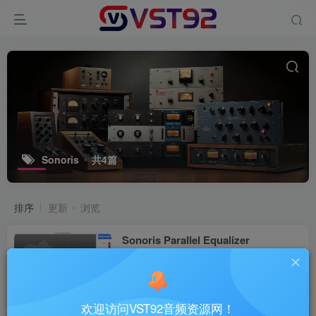
Sonoris
共4篇
排序
更新
浏览
Sonoris Parallel Equalizer
v1.2.1.0_WIN-R2R
VST插件
4个月前
15
欢迎访问VST92音频资源网！